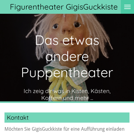
Figurentheater GigisGuckkiste
Zum
Hauptinhalt
springen
Das etwas
andere
Puppentheater
Ich zeig dir was in Kisten, Kästen,
Koffern und mehr ...
Kontakt
Möchten Sie GigisGuckkiste für eine Aufführung einladen